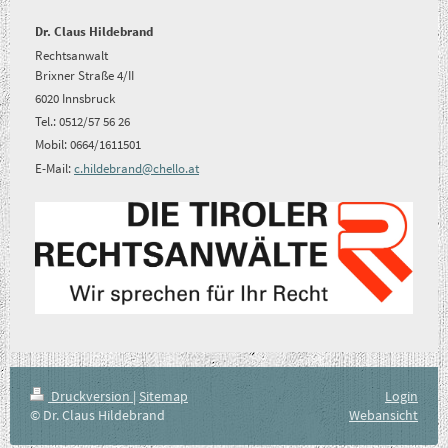
Dr. Claus Hildebrand
Rechtsanwalt
Brixner Straße 4/II
6020 Innsbruck
Tel.: 0512/57 56 26
Mobil: 0664/1611501
E-Mail:
c.hildebrand@chello.at
Druckversion
|
Sitemap
Login
© Dr. Claus Hildebrand
Webansicht